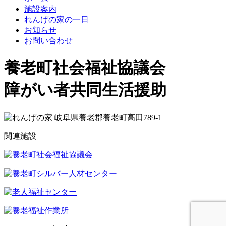
施設案内
れんげの家の一日
お知らせ
お問い合わせ
養老町社会福祉協議会
れ
障がい者共同生活援助
ん
岐阜県養老郡養老町高田789-1
げ
関連施設
の
家