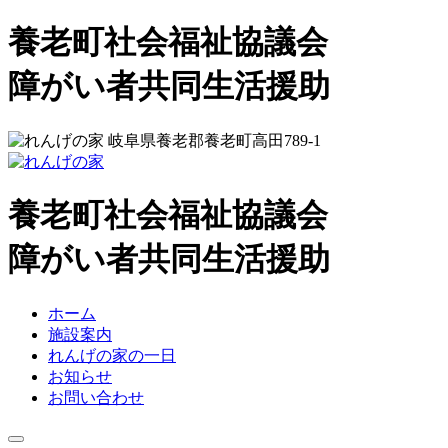
コ
養老町社会福祉協議会
ン
テ
れ
障がい者共同生活援助
ン
ツ
ん
へ
岐阜県養老郡養老町高田789-1
ス
げ
キ
ッ
養老町社会福祉協議会
の
プ
れ
障がい者共同生活援助
家
ん
ホーム
施設案内
げ
れんげの家の一日
お知らせ
の
お問い合わせ
家