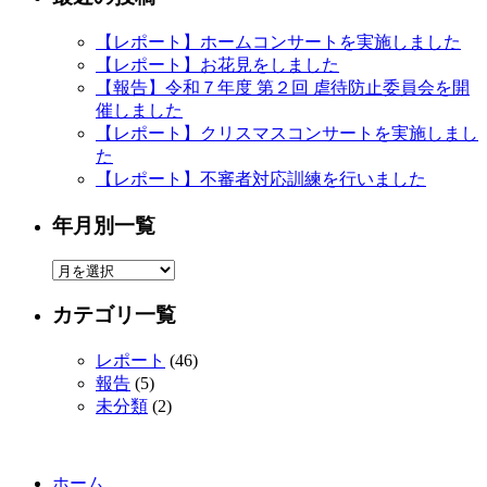
【レポート】ホームコンサートを実施しました
【レポート】お花見をしました
【報告】令和７年度 第２回 虐待防止委員会を開
催しました
【レポート】クリスマスコンサートを実施しまし
た
【レポート】不審者対応訓練を行いました
年月別一覧
年
月
カテゴリ一覧
別
一
レポート
(46)
覧
報告
(5)
未分類
(2)
ホーム