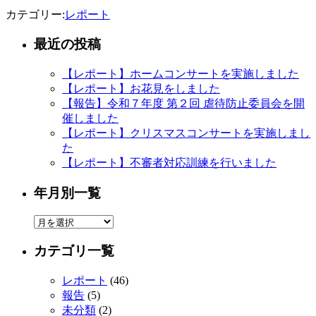
カテゴリー:
レポート
最近の投稿
【レポート】ホームコンサートを実施しました
【レポート】お花見をしました
【報告】令和７年度 第２回 虐待防止委員会を開
催しました
【レポート】クリスマスコンサートを実施しまし
た
【レポート】不審者対応訓練を行いました
年月別一覧
年
月
カテゴリ一覧
別
一
レポート
(46)
覧
報告
(5)
未分類
(2)