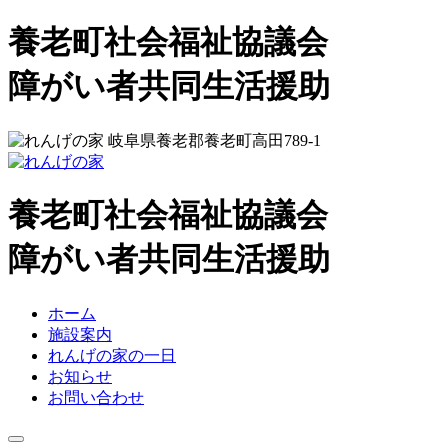
コ
養老町社会福祉協議会
ン
テ
れ
障がい者共同生活援助
ン
ツ
ん
へ
岐阜県養老郡養老町高田789-1
ス
げ
キ
ッ
養老町社会福祉協議会
の
プ
れ
障がい者共同生活援助
家
ん
ホーム
施設案内
げ
れんげの家の一日
お知らせ
の
お問い合わせ
家