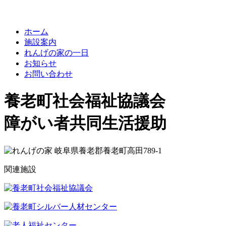
ホーム
施設案内
れんげの家の一日
お知らせ
お問い合わせ
養老町社会福祉協議会
れ
障がい者共同生活援助
ん
岐阜県養老郡養老町高田789-1
げ
関連施設
の
家