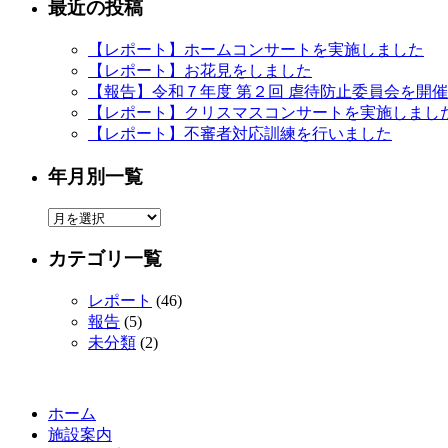
最近の投稿
【レポート】ホームコンサートを実施しました
【レポート】お花見をしました
【報告】令和７年度 第２回 虐待防止委員会を開
【レポート】クリスマスコンサートを実施しまし
【レポート】不審者対応訓練を行いました
年月別一覧
年
月
カテゴリ一覧
別
一
レポート
(46)
覧
報告
(5)
未分類
(2)
ホーム
施設案内