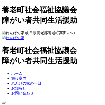
コ
養老町社会福祉協議会
ン
テ
れ
障がい者共同生活援助
ン
ツ
ん
へ
岐阜県養老郡養老町高田789-1
ス
げ
キ
ッ
養老町社会福祉協議会
の
プ
れ
障がい者共同生活援助
家
ん
ホーム
施設案内
げ
れんげの家の一日
お知らせ
の
お問い合わせ
家