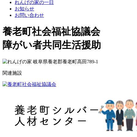
れんげの家の一日
お知らせ
お問い合わせ
養老町社会福祉協議会
れ
障がい者共同生活援助
ん
岐阜県養老郡養老町高田789-1
げ
関連施設
の
家