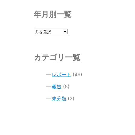
年月別一覧
年
月
別
一
カテゴリ一覧
覧
レポート
(46)
報告
(5)
未分類
(2)