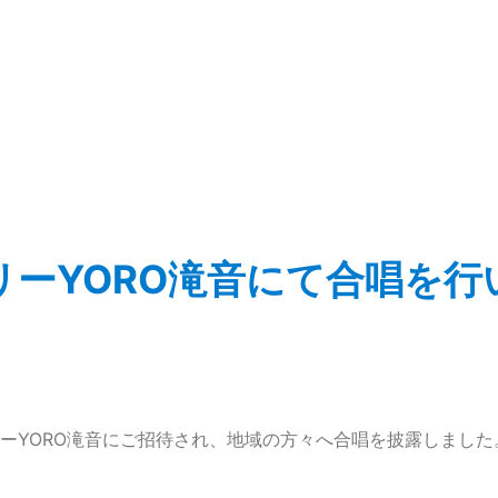
家
ーYORO滝音にて合唱を行
ーYORO滝音にご招待され、地域の方々へ合唱を披露しまし