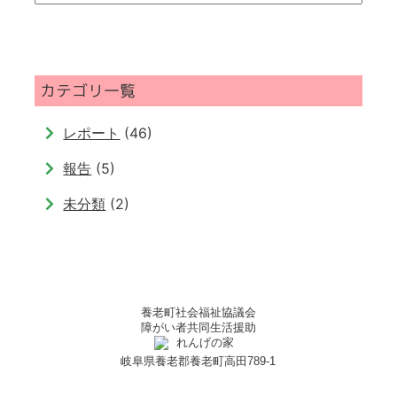
別
一
覧
カテゴリ一覧
レポート
(46)
報告
(5)
未分類
(2)
養老町社会福祉協議会
れ
障がい者共同生活援助
ん
げ
岐阜県養老郡養老町高田789-1
の
家