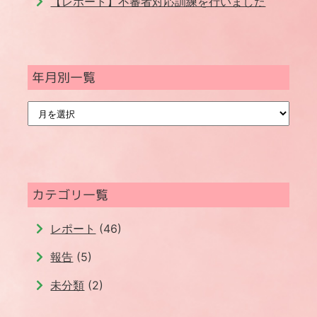
【レポート】不審者対応訓練を行いました
年月別一覧
年
月
別
一
覧
カテゴリ一覧
レポート
(46)
報告
(5)
未分類
(2)